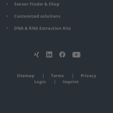
Sensor Finder & Shop
Customized solutions
DNA & RNA Extraction Kits
Find
us
from:
Footer
Sitemap
Terms
Privacy
Login
Imprint
copyright
menu