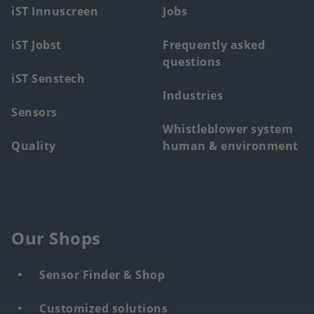
menu
iST Innuscreen
Jobs
iST Jobst
Frequently asked
questions
iST Senstech
Industries
Sensors
Whistleblower system
Quality
human & environment
Our Shops
Sensor Finder & Shop
Customized solutions