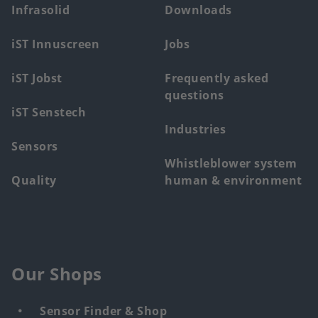
main
Infrasolid
Downloads
menu
iST Innuscreen
Jobs
iST Jobst
Frequently asked
questions
iST Senstech
Industries
Sensors
Whistleblower system
Quality
human & environment
Our Shops
Sensor Finder & Shop