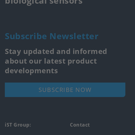
biological sensors
Subscribe Newsletter
Stay updated and informed
about our latest product
developments
SUBSCRIBE NOW
Footer
iST Group:
Contact