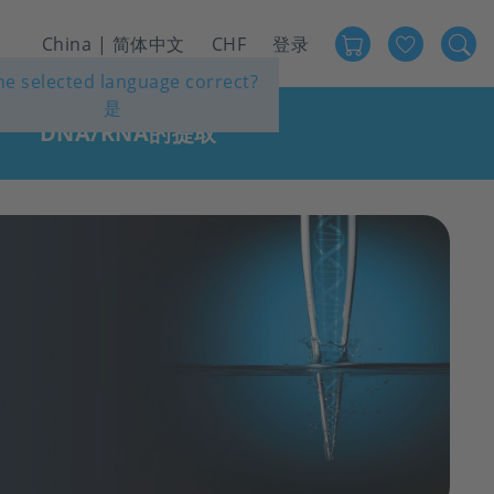
Favour
User
China | 简体中文
CHF
登录
the selected language correct?
account
是
menu
DNA/RNA的提取