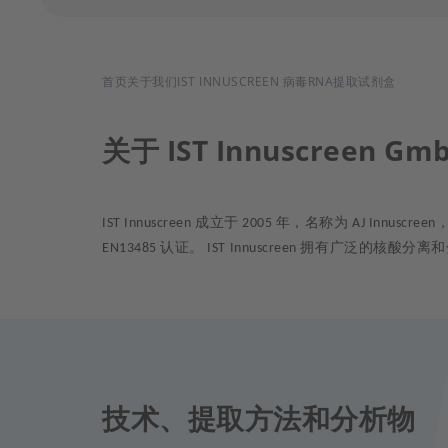
面
首页
关于我们
IST INNUSCREEN 病毒RNA提取试剂盒
包
关于 IST Innuscreen Gm
屑
成立于
年，名称为
IST Innuscreen
2005
AJ Innuscreen
认证。
拥有广泛的核酸分离和
EN13485
IST Innuscreen
技术、提取方法和分析物