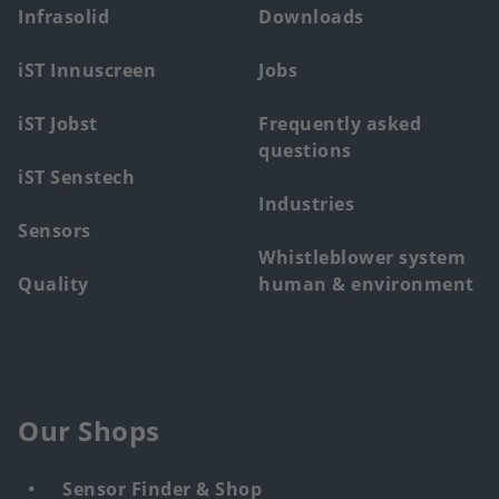
main
Infrasolid
Downloads
menu
iST Innuscreen
Jobs
iST Jobst
Frequently asked
questions
iST Senstech
Industries
Sensors
Whistleblower system
Quality
human & environment
Our Shops
Sensor Finder & Shop