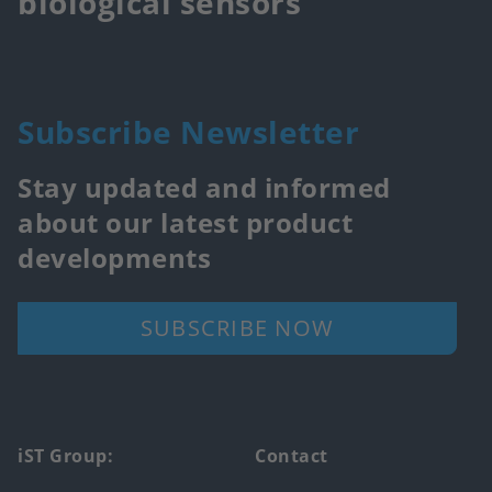
biological sensors
Subscribe Newsletter
Stay updated and informed
about our latest product
developments
SUBSCRIBE NOW
Footer
iST Group:
Contact