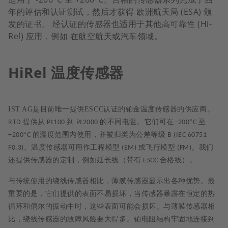
年的评估和认证测试，然后才获得 欧洲航天局 (ESA) 颁
发的证书。 经认证的传感器也适用于其他高可靠性 (Hi-
Rel) 应用，例如 在航空航天或汽车领域。
HiRel 温度传感器
IST AG
是目前唯一提供ESCC认证的铂金温度传感器的供应商。
提供从
到
的不同电阻。它们可在
°
至
RTD
Pt100
Pt2000
-200
C
°
的温度范围内使用，并被归类为公差等级
+200
C
B (IEC 60751
。温度传感器可用作工程模型
或飞行模型
。我们
F0.3)
(EM)
(FM)
还提供传感器的定制，例如延长线（带有
合格线）。
ESCC
与传统使用的绕线传感器相比，薄膜传感器显示出各种优势。最
重要的是，它们提供的表面不易损坏，当传感器暴露在恒定的热
循环和偶尔的振动中时，这些表面可能会损坏。与薄膜传感器相
比，绕线传感器的故障风险要大得多。铂电阻结构牢固地连接到