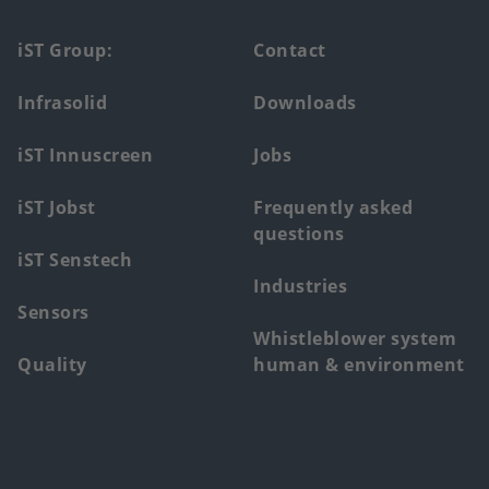
Footer
iST Group:
Contact
main
Infrasolid
Downloads
menu
iST Innuscreen
Jobs
iST Jobst
Frequently asked
questions
iST Senstech
Industries
Sensors
Whistleblower system
Quality
human & environment