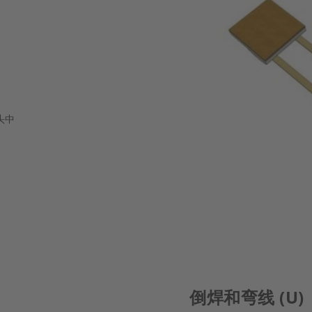
头中
倒焊和弯线 (U)