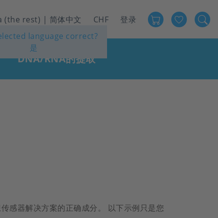
Favour
User
a (the rest) | 简体中文
CHF
登录
selected language correct?
account
是
menu
DNA/RNA的提取
传感器解决方案的正确成分。 以下示例只是您