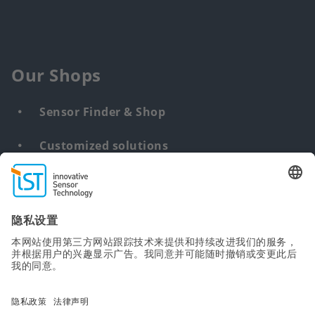
Our Shops
Sensor Finder & Shop
Customized solutions
DNA & RNA Extraction Kits
Find
us
from:
Sitemap
Terms
Privacy