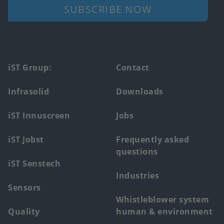
SUBSCRIBE NOW
Footer
iST Group:
Contact
main
Infrasolid
Downloads
menu
iST Innuscreen
Jobs
iST Jobst
Frequently asked
questions
iST Senstech
Industries
Sensors
Whistleblower system
Quality
human & environment