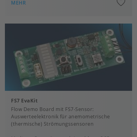
A
MEHR
to
fa
FS7 EvaKit
Flow Demo Board mit FS7-Sensor:
Auswerteelektronik für anemometrische
(thermische) Strömungssensoren