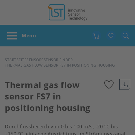
Favour
PFADNAVIGATION
STARTSEITE
SENSORS
SENSOR FINDER
THERMAL GAS FLOW SENSOR FS7 IN POSITIONING HOUSING
Thermal gas flow
sensor FS7 in
Add
positioning housing
to
favour
Durchflussbereich von 0 bis 100 m/s, -20 °C bis
+150 °C, einfache Ausrichtung im Strömungskanal