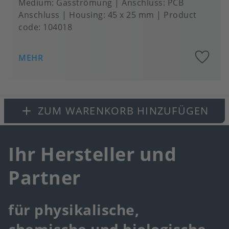
Medium
Gasströmung
Anschluss
PCB
Anschluss
Housing
45 x 25 mm
Product
code:
104018
A
MEHR
to
fa
ZUM WARENKORB HINZUFÜGEN
Ihr Hersteller und
Partner
für physikalische,
chemische und biologische