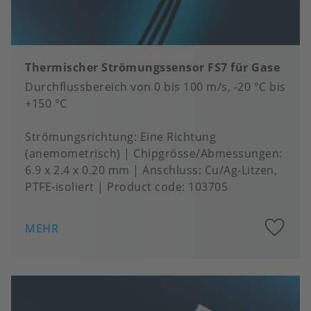
Thermischer Strömungssensor FS7 für Gase
Durchflussbereich von 0 bis 100 m/s, -20 °C bis
+150 °C
Strömungsrichtung
Eine Richtung
(anemometrisch)
Chipgrösse/Abmessungen
6.9 x 2.4 x 0.20 mm
Anschluss
Cu/Ag-Litzen,
PTFE-isoliert
Product code:
103705
A
MEHR
to
fa