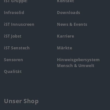
Footer
iST Gruppe:
Kontakt
main
Infrasolid
Downloads
menu
iST Innuscreen
News & Events
iST Jobst
Karriere
iST Senstech
Märkte
Sensoren
Hinweisgebersystem
Mensch & Umwelt
Qualität
Unser Shop