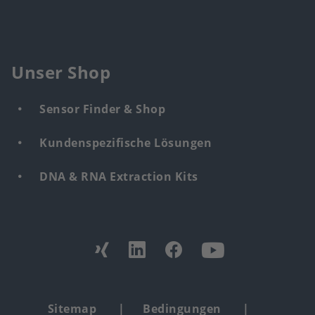
Unser Shop
Sensor Finder & Shop
Kundenspezifische Lösungen
DNA & RNA Extraction Kits
Find
us
from:
Footer
Sitemap
Bedingungen