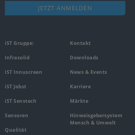
JETZT ANMELDEN
Footer
iST Gruppe:
Kontakt
main
Infrasolid
Downloads
menu
iST Innuscreen
News & Events
iST Jobst
Karriere
iST Senstech
Märkte
Sensoren
Hinweisgebersystem
Mensch & Umwelt
Qualität