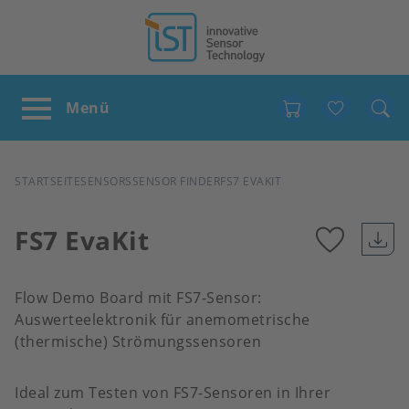
Favour
PFADNAVIGATION
STARTSEITE
SENSORS
SENSOR FINDER
FS7 EVAKIT
FS7 EvaKit
Add
Flow Demo Board mit FS7-Sensor:
to
Auswerteelektronik für anemometrische
(thermische) Strömungssensoren
favour
Ideal zum Testen von FS7-Sensoren in Ihrer