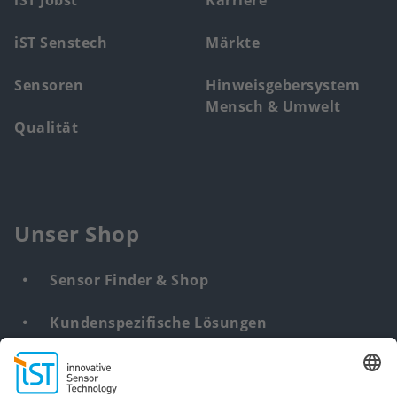
iST Jobst
Karriere
iST Senstech
Märkte
Sensoren
Hinweisgebersystem
Mensch & Umwelt
Qualität
Unser Shop
Sensor Finder & Shop
Kundenspezifische Lösungen
DNA & RNA Extraction Kits