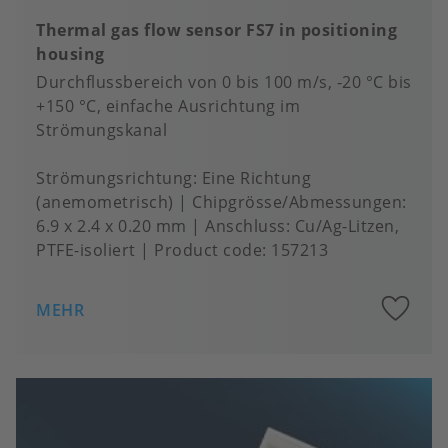
Thermal gas flow sensor FS7 in positioning
housing
Durchflussbereich von 0 bis 100 m/s, -20 °C bis
+150 °C, einfache Ausrichtung im
Strömungskanal
Strömungsrichtung
Eine Richtung
(anemometrisch)
Chipgrösse/Abmessungen
6.9 x 2.4 x 0.20 mm
Anschluss
Cu/Ag-Litzen,
PTFE-isoliert
Product code:
157213
A
MEHR
to
fa