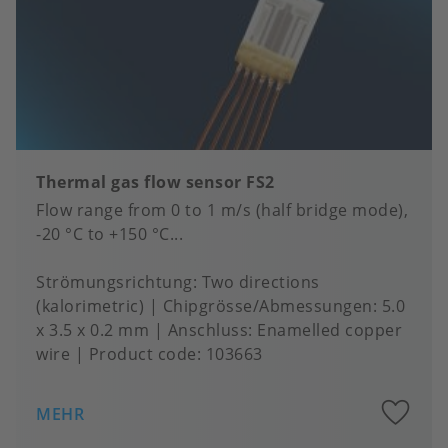
Thermal gas flow sensor FS2
Flow range from 0 to 1 m/s (half bridge mode),
-20 °C to +150 °C...
Strömungsrichtung
Two directions
(kalorimetric)
Chipgrösse/Abmessungen
5.0
x 3.5 x 0.2 mm
Anschluss
Enamelled copper
wire
Product code:
103663
A
MEHR