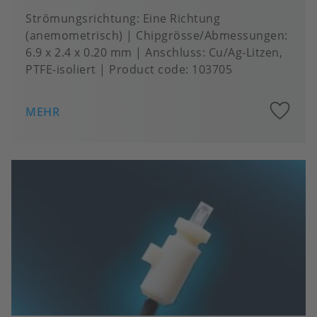
Strömungsrichtung
Eine Richtung
(anemometrisch)
Chipgrösse/Abmessungen
6.9 x 2.4 x 0.20 mm
Anschluss
Cu/Ag-Litzen,
PTFE-isoliert
Product code:
103705
A
MEHR
to
fa