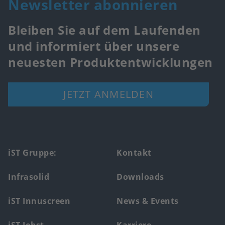
Newsletter abonnieren
Bleiben Sie auf dem Laufenden
und informiert über unsere
neuesten Produktentwicklungen
JETZT ANMELDEN
Footer
iST Gruppe:
Kontakt
main
Infrasolid
Downloads
menu
iST Innuscreen
News & Events