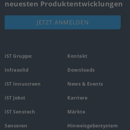
neuesten Produktentwicklungen
JETZT ANMELDEN
Footer
iST Gruppe:
Kontakt
main
Infrasolid
Downloads
menu
iST Innuscreen
News & Events
iST Jobst
Karriere
iST Senstech
Märkte
Sensoren
Hinweisgebersystem