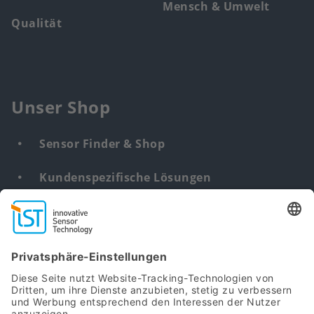
Mensch & Umwelt
Qualität
Unser Shop
Sensor Finder & Shop
Kundenspezifische Lösungen
DNA & RNA Extraction Kits
Find
us