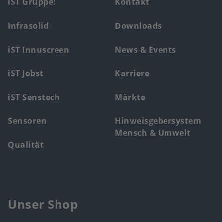
Footer
iST Gruppe:
Kontakt
main
Infrasolid
Downloads
menu
iST Innuscreen
News & Events
iST Jobst
Karriere
iST Senstech
Märkte
Sensoren
Hinweisgebersystem
Mensch & Umwelt
Qualität
Unser Shop