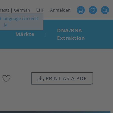
Favour
User
 rest) | German
CHF
Anmelden
ed language correct?
account
Ja
menu
DNA/RNA
Märkte
|
Extraktion
Add
PRINT AS A PDF
to
favourites