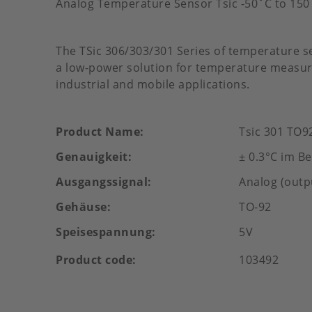
Analog Temperature Sensor Tsic -50˚C to 150
The TSic 306/303/301 Series of temperature sen
a low-power solution for temperature measur
industrial and mobile applications.
Product Name
Tsic 301 TO9
Genauigkeit
± 0.3°C im Be
Ausgangssignal
Analog (outp
Gehäuse
TO-92
Speisespannung
5V
Product code
103492