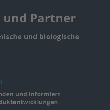
r und Partner
mische und biologische
n
nden und informiert
oduktentwicklungen