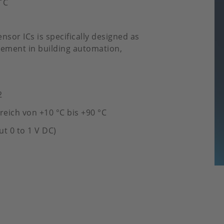
˚C
sor ICs is specifically designed as
ement in building automation,
2
reich von +10 °C bis +90 °C
ut 0 to 1 V DC)