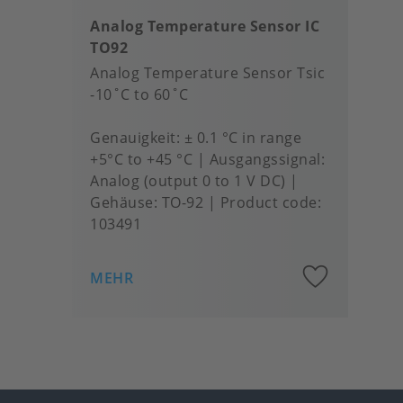
Analog Temperature Sensor IC
TO92
Analog Temperature Sensor Tsic
-10˚C to 60˚C
Genauigkeit
± 0.1 °C in range
+5°C to +45 °C
Ausgangssignal
Analog (output 0 to 1 V DC)
Gehäuse
TO-92
Product code:
103491
Add
MEHR
to
favou