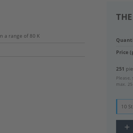
THE
in a range of 80 K
Quanti
Price (
251
pie
Please, 
max. 25
10 S