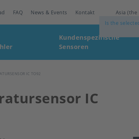
ad
FAQ
News & Events
Kontakt
Asia (the
Is the select
Kundenspezifische
hler
Sensoren
ATURSENSOR IC TO92
atursensor IC