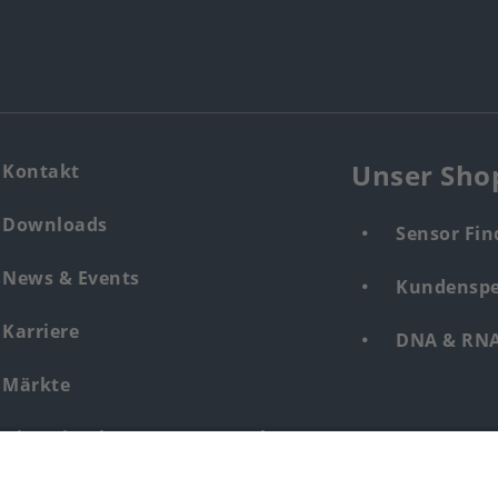
Unser Sho
Kontakt
Downloads
Sensor Fin
News & Events
Kundenspe
Karriere
DNA & RNA 
Märkte
Hinweisgebersystem Mensch &
Umwelt