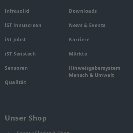
main
Infrasolid
Downloads
menu
iST Innuscreen
News & Events
iST Jobst
Karriere
iST Senstech
Märkte
Sensoren
Hinweisgebersystem
Mensch & Umwelt
Qualität
Unser Shop