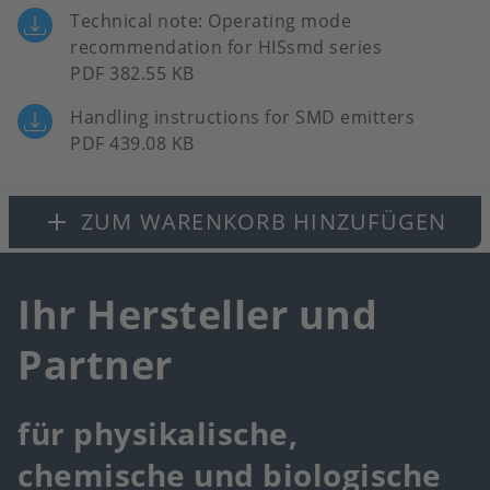
Technical note: Operating mode
recommendation for HISsmd series
PDF 382.55 KB
Handling instructions for SMD emitters
PDF 439.08 KB
ZUM WARENKORB HINZUFÜGEN
Ihr Hersteller und
Partner
für physikalische,
chemische und biologische