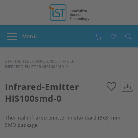
Favour
PFADNAVIGATION
STARTSEITE
SENSORS
SENSOR FINDER
INFRARED-EMITTER HIS100SMD-0
Infrared-Emitter
HIS100smd-0
Add
to
Thermal infrared emitter in standard (3x3) mm²
SMD package
favour