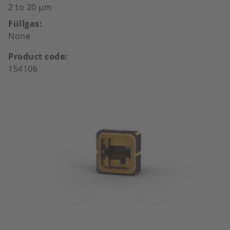
2 to 20 µm
Füllgas
None
Product code
154106