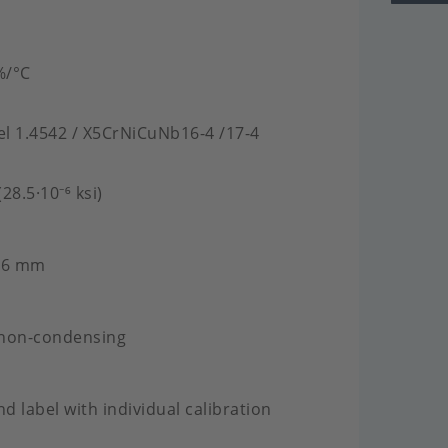
%/°C
eel 1.4542 / X5CrNiCuNb16-4 /17-4
28.5·10⁻⁶ ksi)
1.6 mm
 non-condensing
nd label with individual calibration