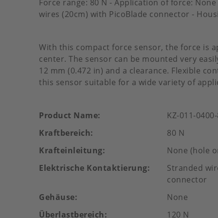
Force range: 80 N - Application of force: None
wires (20cm) with PicoBlade connector - Hous
With this compact force sensor, the force is a
center. The sensor can be mounted very easily
12 mm (0.472 in) and a clearance. Flexible c
this sensor suitable for a wide variety of appli
Product Name
KZ-011-0400
Kraftbereich
80 N
Krafteinleitung
None (hole o
Elektrische Kontaktierung
Stranded wir
connector
Gehäuse
None
Überlastbereich
120 N