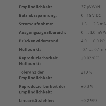
Empfindlichkeit
37 µV/V/N
Betriebsspannung
0...15 V DC
Stromaufnahme
1.5 …. 2.5 mA
Ausgangssignalbereich
0 .... 3.0 mV/
Brückenwiderstand
4.0 …. 6.0 kΩ
Nullpunkt
-0.1 .... 0.1 
Reproduzierbarkeit
±0.02 %FS
Nullpunkt
Toleranz der
±10 %
Empfindlichkeit
Reproduzierbarkeit der
±0.3 %
Empfindlichkeit
Linearitätsfehler
±0.2 %FS