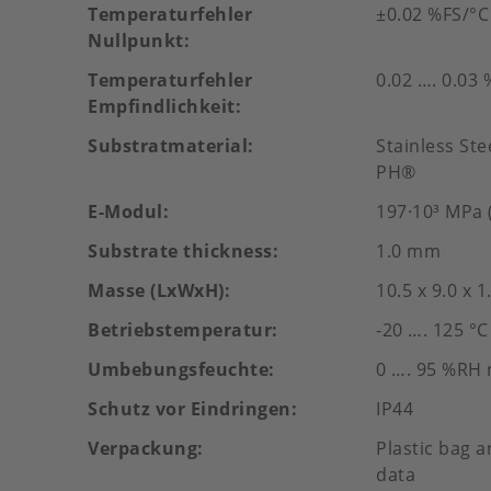
Temperaturfehler
±0.02 %FS/°C
Nullpunkt
Temperaturfehler
0.02 …. 0.03 
Empfindlichkeit
Substratmaterial
Stainless St
PH®
E-Modul
197·10³ MPa (
Substrate thickness
1.0 mm
Masse (LxWxH)
10.5 x 9.0 x 
Betriebstemperatur
-20 …. 125 °C
Umbebungsfeuchte
0 …. 95 %RH
Schutz vor Eindringen
IP44
Verpackung
Plastic bag a
data