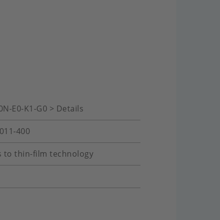
0N-E0-K1-G0 > Details
-011-400
 to thin-film technology