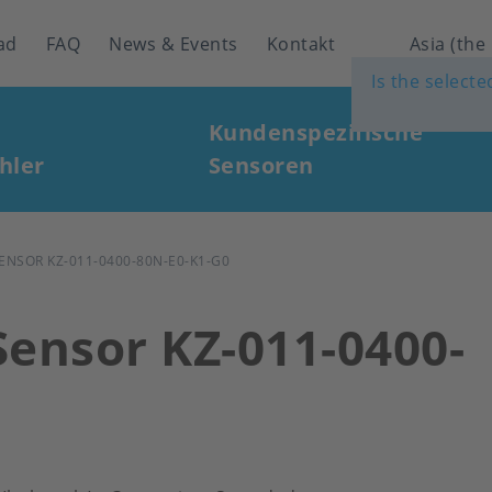
ad
FAQ
News & Events
Kontakt
Asia (the
Is the select
Kundenspezifische
hler
Sensoren
ENSOR KZ-011-0400-80N-E0-K1-G0
Sensor KZ-011-0400-