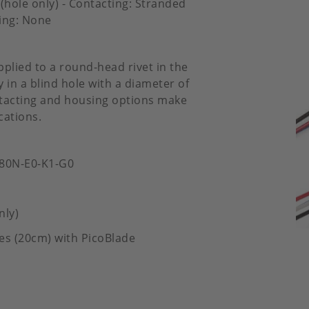
 (hole only) - Contacting: Stranded
ing: None
pplied to a round-head rivet in the
 in a blind hole with a diameter of
ontacting and housing options make
cations.
-80N-E0-K1-G0
nly)
es (20cm) with PicoBlade