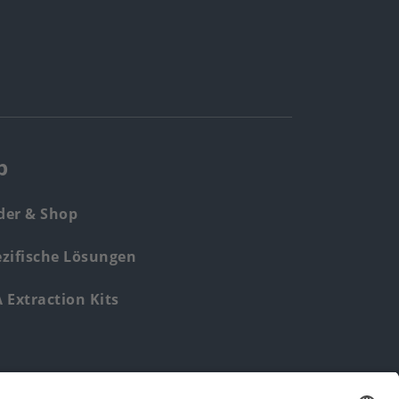
p
der & Shop
zifische Lösungen
Extraction Kits