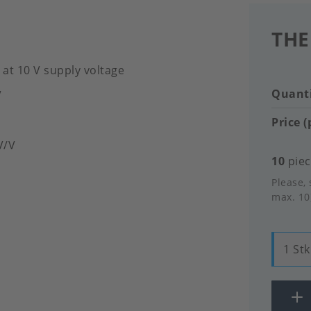
THE
 at 10 V supply voltage
Quanti
V
Price (
mV/V
10
piec
Please, 
max. 10
1 Stk