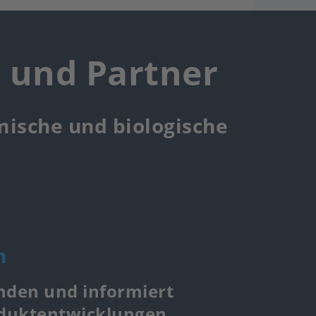
r und Partner
mische und biologische
n
nden und informiert
oduktentwicklungen