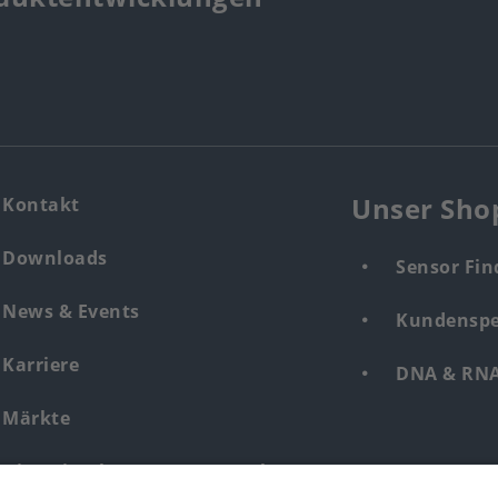
Unser Sho
Kontakt
Downloads
Sensor Fin
News & Events
Kundenspe
Karriere
DNA & RNA 
Märkte
Hinweisgebersystem Mensch &