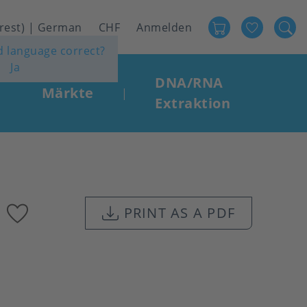
Favour
User
 rest) | German
CHF
Anmelden
ed language correct?
account
Ja
menu
DNA/RNA
Märkte
|
Extraktion
Add
PRINT AS A PDF
to
favourites