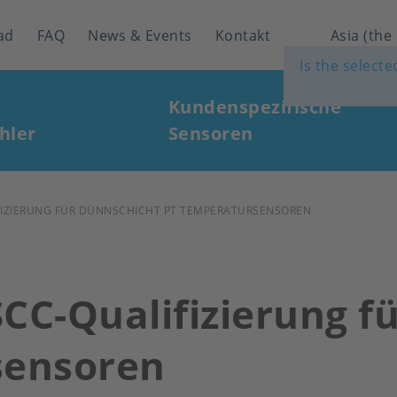
ad
FAQ
News & Events
Kontakt
Asia (the
Is the select
Kundenspezifische
hler
Sensoren
IFIZIERUNG FÜR DÜNNSCHICHT PT TEMPERATURSENSOREN
SCC-Qualifizierung 
sensoren