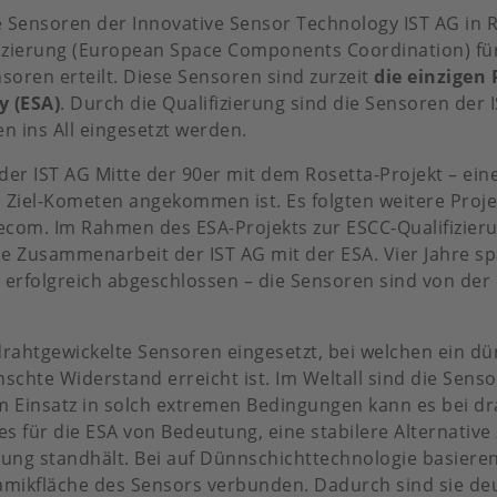
ie Sensoren der Innovative Sensor Technology IST AG in 
fizierung (European Space Components Coordination) fü
oren erteilt. Diese Sensoren sind zurzeit
die einzigen
 (ESA)
. Durch die Qualifizierung sind die Sensoren der I
n ins All eingesetzt werden.
der IST AG Mitte der 90er mit dem Rosetta-Projekt – e
 Ziel-Kometen angekommen ist. Es folgten weitere Proje
com. Im Rahmen des ESA-Projekts zur ESCC-Qualifizieru
 Zusammenarbeit der IST AG mit der ESA. Vier Jahre sp
erfolgreich abgeschlossen – die Sensoren sind von der
rahtgewickelte Sensoren eingesetzt, bei welchen ein dü
nschte Widerstand erreicht ist. Im Weltall sind die Sen
im Einsatz in solch extremen Bedingungen kann es bei dr
 für die ESA von Bedeutung, eine stabilere Alternative
g standhält. Bei auf Dünnschichttechnologie basieren
ramikfläche des Sensors verbunden. Dadurch sind sie d