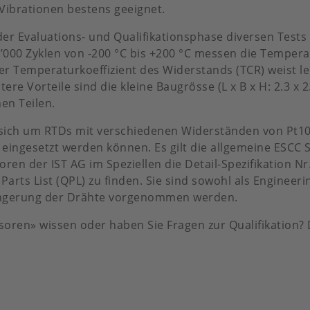
ibrationen bestens geeignet.
r Evaluations- und Qualifikationsphase diversen Tests 
0’000 Zyklen von -200 °C bis +200 °C messen die Temper
er Temperaturkoeffizient des Widerstands (TCR) weist le
itere Vorteile sind die kleine Baugrösse (L x B x H: 2.3 x 
en Teilen.
s sich um RTDs mit verschiedenen Widerständen von Pt100
eingesetzt werden können. Es gilt die allgemeine ESCC Sp
en der IST AG im Speziellen die Detail-Spezifikation Nr
Parts List (QPL) zu finden. Sie sind sowohl als Engineeri
rlängerung der Drähte vorgenommen werden.
ren» wissen oder haben Sie Fragen zur Qualifikation? D