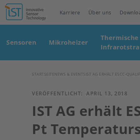
Header
Karriere
Über uns
Downlo
navigation
Main
Thermische
navigation
Sensoren
Mikroheizer
Infrarotstra
PFADNAVIGATION
STARTSEITE
NEWS & EVENTS
IST AG ERHÄLT ESCC-QUAL
VERÖFFENTLICHT:
APRIL 13, 2018
IST AG erhält E
Pt Temperatur