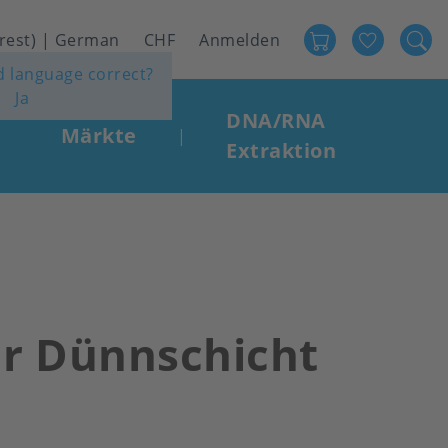
Favour
User
 rest) | German
CHF
Anmelden
ed language correct?
account
Ja
menu
DNA/RNA
Märkte
|
Extraktion
für Dünnschicht