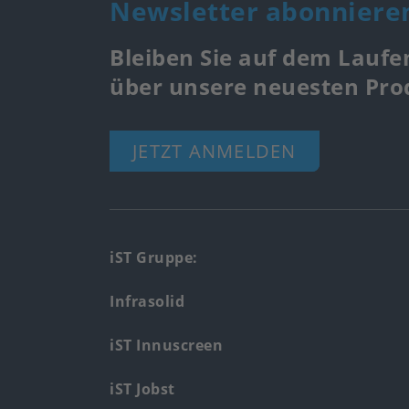
Newsletter abonniere
Bleiben Sie auf dem Laufe
über unsere neuesten Pr
JETZT ANMELDEN
Footer
iST Gruppe:
main
Infrasolid
menu
iST Innuscreen
iST Jobst