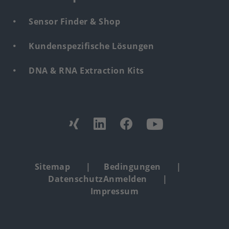
Sensor Finder & Shop
Kundenspezifische Lösungen
DNA & RNA Extraction Kits
Find
us
from:
Footer
Sitemap
Bedingungen
Datenschutz
Anmelden
copyright
Impressum
menu