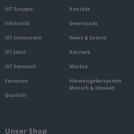
Footer
iST Gruppe:
Kontakt
main
Infrasolid
Downloads
menu
iST Innuscreen
News & Events
iST Jobst
Karriere
iST Senstech
Märkte
Sensoren
Hinweisgebersystem
Mensch & Umwelt
Qualität
Unser Shop