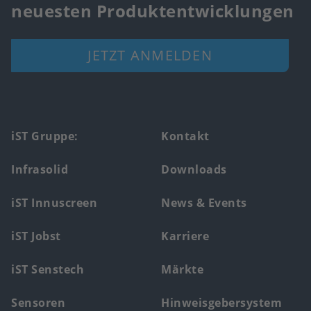
neuesten Produktentwicklungen
JETZT ANMELDEN
Footer
iST Gruppe:
Kontakt
main
Infrasolid
Downloads
menu
iST Innuscreen
News & Events
iST Jobst
Karriere
iST Senstech
Märkte
Sensoren
Hinweisgebersystem