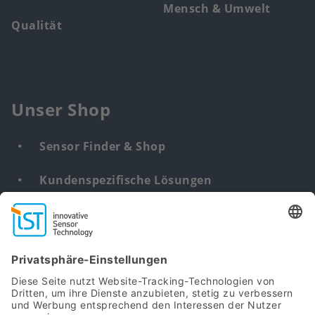
Mensch & Umwelt
Qualität
Unser Shop
Sensor Finder & Shop
Kundenspezifische Lösungen
DNA & RNA Extraction Kits
Find
us