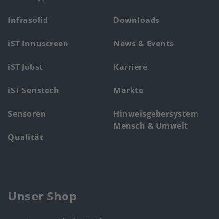
Footer
main
Infrasolid
Downloads
menu
iST Innuscreen
News & Events
iST Jobst
Karriere
iST Senstech
Märkte
Sensoren
Hinweisgebersystem
Mensch & Umwelt
Qualität
Unser Shop