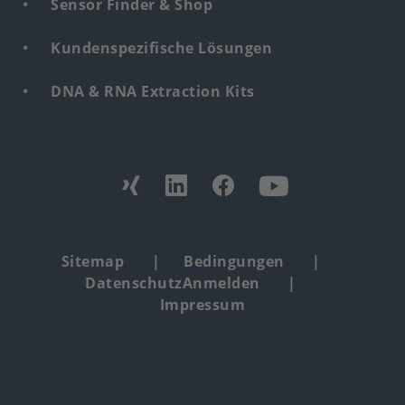
Sensor Finder & Shop
Kundenspezifische Lösungen
DNA & RNA Extraction Kits
Find
us
from:
Footer
Sitemap
Bedingungen
Datenschutz
Anmelden
copyright
Impressum
menu