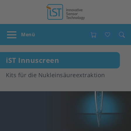
Favour
iST Innuscreen
Kits für die Nukleinsäureextraktion