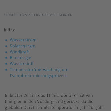
PFADNAVIGATION
STARTSEITE
MÄRKTE
ERNEUERBARE ENERGIEN
Index
Wasserstrom
Solarenergie
Windkraft
Bioenergie
Wasserstoff
Temperaturüberwachung um
Dampfreformierungsprozess
In letzter Zeit ist das Thema der alternativen
Energien in den Vordergrund gerückt, da die
globalen Durchschnittstemperaturen Jahr für Jahr