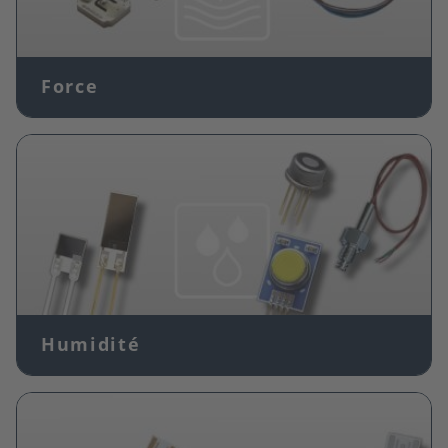
Force
Image
Humidité
Image