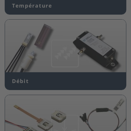
Température
Image
Débit
Image