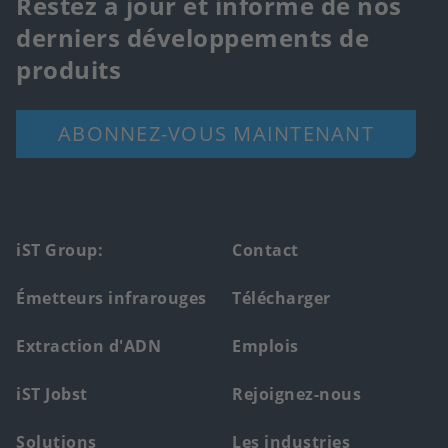
Restez à jour et informé de nos
derniers développements de
produits
ABONNEZ-VOUS MAINTENANT
Footer
iST Group:
Contact
main
Émetteurs infrarouges
Télécharger
menu
Extraction d'ADN
Emplois
iST Jobst
Rejoignez-nous
Solutions
Les industries