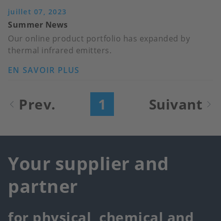
SURVEILLANCE
juillet 07, 2023
CONTINUE
Summer News
DE
Our online product portfolio has expanded by
LA
thermal infrared emitters.
TENEUR
EN
EN SAVOIR PLUS
SUR
EAU
SUMMER
DES
NEWS
Pagination
Prev.
1
Suivant
HUILES
Page
Page
INDUSTRIELLES
courante
suivante
Your supplier and
partner
for physical, chemical and