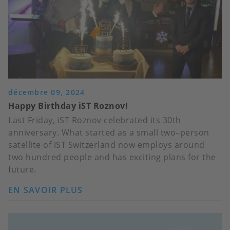
SENSORS
décembre 09, 2024
Happy Birthday iST Roznov!
Last Friday, iST Roznov celebrated its 30th
anniversary. What started as a small two–person
satellite of iST Switzerland now employs around
two hundred people and has exciting plans for the
future.
EN SAVOIR PLUS
SUR
HAPPY
BIRTHDAY
IST