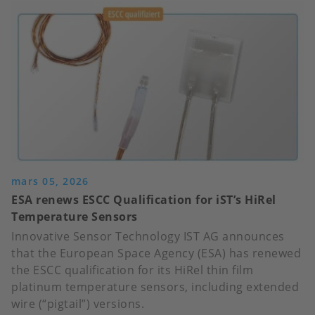
IST'S
CRYO-
SENSOR:
PRECISION
YOU
CAN
TRUST
AT
15
KELVIN
mars 05, 2026
ESA renews ESCC Qualification for iST’s HiRel
Temperature Sensors
Innovative Sensor Technology IST AG announces
that the European Space Agency (ESA) has renewed
the ESCC qualification for its HiRel thin film
platinum temperature sensors, including extended
wire (“pigtail”) versions.