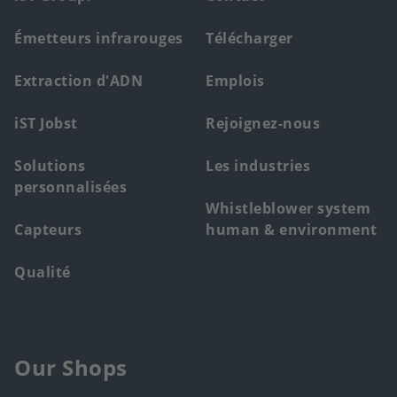
Footer
main
Émetteurs infrarouges
Télécharger
menu
Extraction d'ADN
Emplois
iST Jobst
Rejoignez-nous
Solutions
Les industries
personnalisées
Whistleblower system
Capteurs
human & environment
Qualité
Our Shops