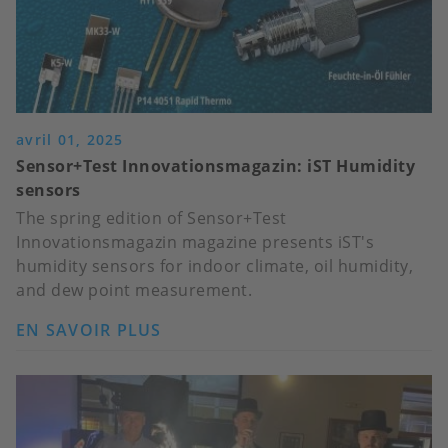
OIL
SENSOR
avril 01, 2025
Sensor+Test Innovationsmagazin: iST Humidity
sensors
The spring edition of Sensor+Test
Innovationsmagazin magazine presents iST's
humidity sensors for indoor climate, oil humidity,
and dew point measurement.
EN SAVOIR PLUS
SUR
SENSOR+TEST
INNOVATIONSMAGAZIN:
IST
HUMIDITY