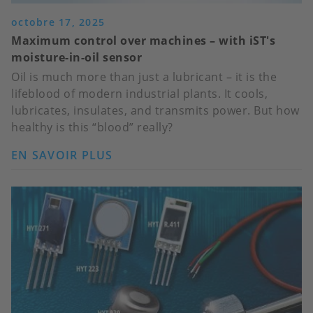
octobre 17, 2025
Maximum control over machines – with iST's
moisture-in-oil sensor
Oil is much more than just a lubricant – it is the
lifeblood of modern industrial plants. It cools,
lubricates, insulates, and transmits power. But how
healthy is this “blood” really?
EN SAVOIR PLUS
SUR
MAXIMUM
CONTROL
OVER
MACHINES
–
WITH
IST'S
MOISTURE-
IN-