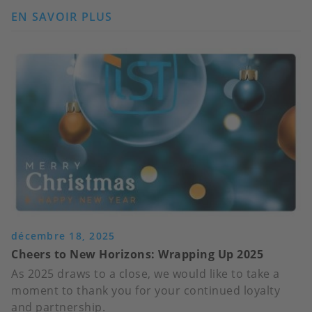
EN SAVOIR PLUS
SUR
ESA
RENEWS
ESCC
QUALIFICATION
FOR
IST’S
HIREL
TEMPERATURE
SENSORS
décembre 18, 2025
Cheers to New Horizons: Wrapping Up 2025
As 2025 draws to a close, we would like to take a
moment to thank you for your continued loyalty
and partnership.