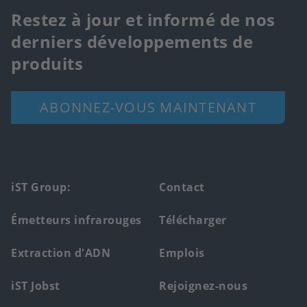
Restez à jour et informé de nos
derniers développements de
produits
ABONNEZ-VOUS MAINTENANT
Footer
iST Group:
Contact
main
Émetteurs infrarouges
Télécharger
menu
Extraction d'ADN
Emplois
iST Jobst
Rejoignez-nous