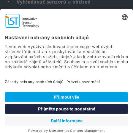
Vyhledávač senzorů a obchod
Senzory na míru
DNA & RNA Extraction Kits
Find
us
from:
Footer
Sitemap
Podmínky
Ochrana údajů
Login
Imprint
copyright
menu