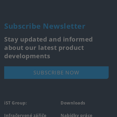
Subscribe Newsletter
Stay updated and informed
about our latest product
developments
SUBSCRIBE NOW
Footer
iST Group:
Downloads
main
Infračervené zářiče
Nabídky práce