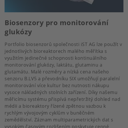
Biosenzory pro monitorování
glukózy
Portfolio biosenzorů společnosti iST AG lze použít v
jednotlivých bioreaktorech malého měřítka s
využitím jedinečné schopnosti kontinuálního
monitorování glukózy, laktátu, glutaminu a
glutamátu. Malé rozměry a nízká cena našeho
senzoru B.LV5 a převodníku SIX umožňují paralelní
monitorování více kultur bez nutnosti nákupu
vysoce nákladných stolních zařízení. Díky našemu
měřicímu systému přispívá nepřetržitý dohled nad
médii a bioreaktory řízené zpětnou vazbou k
rychlým vývojovým cyklům v buněčném
zemědělství. Záznam multiparametrických dat s
vysokým časovým rozlišením poskytuje cenné