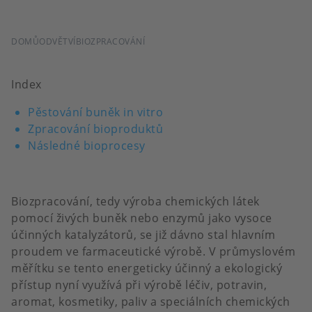
DROBEČKOVÁ
DOMŮ
ODVĚTVÍ
BIOZPRACOVÁNÍ
NAVIGACE
Index
Pěstování buněk in vitro
Zpracování bioproduktů
Následné bioprocesy
Biozpracování, tedy výroba chemických látek
pomocí živých buněk nebo enzymů jako vysoce
účinných katalyzátorů, se již dávno stal hlavním
proudem ve farmaceutické výrobě. V průmyslovém
měřítku se tento energeticky účinný a ekologický
přístup nyní využívá při výrobě léčiv, potravin,
aromat, kosmetiky, paliv a speciálních chemických