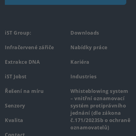
Footer
iST Group:
Downloads
main
Infračervené zářiče
Nabídky práce
menu
Extrakce DNA
Kariéra
iST Jobst
Industries
Řešení na míru
Whisteblowing system
– vnitřní oznamovací
Senzory
systém protiprávního
jednání (dle zákona
Kvalita
č.171/2023Sb o ochraně
oznamovatelů)
Contact