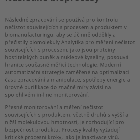
Následné zpracování se používá pro kontrolu
nečistot souvisejících s procesem a produktem v
biomanufacturingu, aby se účinně oddělily a
přečistily biomolekuly Analytika pro měření nečistot
souvisejících s procesem, jako jsou proteiny
hostitelských buněk a nukleové kyseliny, posouvá
hranice současné měřicí technologie. Moderní
automatizační strategie zaměřené na optimalizaci
času zpracování a manipulace, spotřeby energie a
úrovně purifikace do značné míry závisí na
spolehlivém in-line monitorování.
Přesné monitorování a měření nečistot
souvisejících s produktem, včetně druhů s vyšší a
nižší molekulovou hmotností, je rozhodující pro
bezpečnost produktu, Procesy kvality vyžadují
kritické procesní kroky, jako je inaktivace virů.