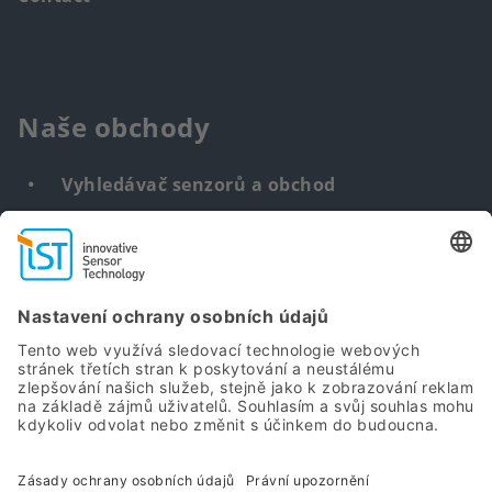
Naše obchody
Vyhledávač senzorů a obchod
Senzory na míru
DNA & RNA Extraction Kits
Find
us
from: