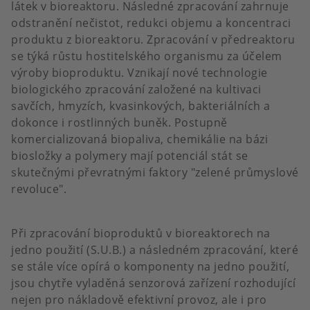
látek v bioreaktoru. Následné zpracování zahrnuje
odstranění nečistot, redukci objemu a koncentraci
produktu z bioreaktoru. Zpracování v předreaktoru
se týká růstu hostitelského organismu za účelem
výroby bioproduktu. Vznikají nové technologie
biologického zpracování založené na kultivaci
savčích, hmyzích, kvasinkových, bakteriálních a
dokonce i rostlinných buněk. Postupně
komercializovaná biopaliva, chemikálie na bázi
biosložky a polymery mají potenciál stát se
skutečnými převratnými faktory "zelené průmyslové
revoluce".
Při zpracování bioproduktů v bioreaktorech na
jedno použití (S.U.B.) a následném zpracování, které
se stále více opírá o komponenty na jedno použití,
jsou chytře vyladěná senzorová zařízení rozhodující
nejen pro nákladově efektivní provoz, ale i pro