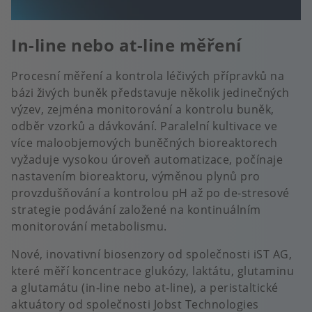
In-line nebo at-line měření
Procesní měření a kontrola léčivých přípravků na
bázi živých buněk představuje několik jedinečných
výzev, zejména monitorování a kontrolu buněk,
odběr vzorků a dávkování. Paralelní kultivace ve
více maloobjemových buněčných bioreaktorech
vyžaduje vysokou úroveň automatizace, počínaje
nastavením bioreaktoru, výměnou plynů pro
provzdušňování a kontrolou pH až po de-stresové
strategie podávání založené na kontinuálním
monitorování metabolismu.
Nové, inovativní biosenzory od společnosti iST AG,
které měří koncentrace glukózy, laktátu, glutaminu
a glutamátu (in-line nebo at-line), a peristaltické
aktuátory od společnosti Jobst Technologies