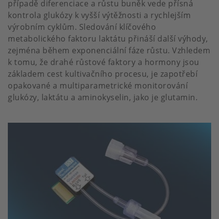
případě diferenciace a růstu buněk vede přísná
kontrola glukózy k vyšší výtěžnosti a rychlejším
výrobním cyklům. Sledování klíčového
metabolického faktoru laktátu přináší další výhody,
zejména během exponenciální fáze růstu. Vzhledem
k tomu, že drahé růstové faktory a hormony jsou
základem cest kultivačního procesu, je zapotřebí
opakované a multiparametrické monitorování
glukózy, laktátu a aminokyselin, jako je glutamin.