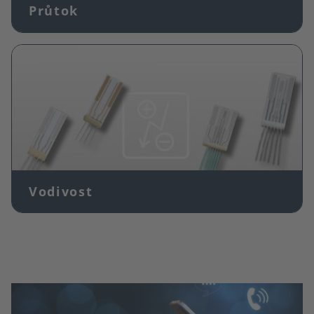
Průtok
Obrázek
Vodivost