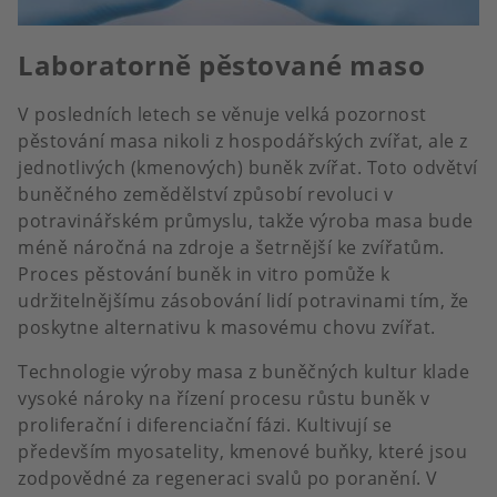
Laboratorně pěstované maso
V posledních letech se věnuje velká pozornost
pěstování masa nikoli z hospodářských zvířat, ale z
jednotlivých (kmenových) buněk zvířat. Toto odvětví
buněčného zemědělství způsobí revoluci v
potravinářském průmyslu, takže výroba masa bude
méně náročná na zdroje a šetrnější ke zvířatům.
Proces pěstování buněk in vitro pomůže k
udržitelnějšímu zásobování lidí potravinami tím, že
poskytne alternativu k masovému chovu zvířat.
Technologie výroby masa z buněčných kultur klade
vysoké nároky na řízení procesu růstu buněk v
proliferační i diferenciační fázi. Kultivují se
především myosatelity, kmenové buňky, které jsou
zodpovědné za regeneraci svalů po poranění. V