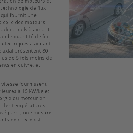
nération de moteurs et
 technologie de flux
 qui fournit une
à celle des moteurs
raditionnels à aimant
rande quantité de fer
 électriques à aimant
x axial présentent 80
lus de 5 fois moins de
nts en cuivre, et
 vitesse fournissent
ieures à 15 kW/kg et
énergie du moteur en
ir les températures
conséquent, une mesure
nts de cuivre est