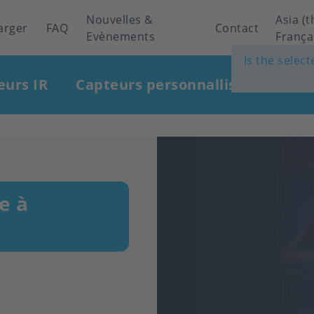
Nouvelles &
Asia (t
arger
FAQ
Contact
Evènements
França
Is the selec
eurs IR
Capteurs personnallisés
Indu
e à