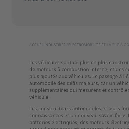
FIL
ACCUEIL
INDUSTRIES
L’ÉLECTROMOBILITÉ ET LA PILE À 
D'ARIANE
Les véhicules sont de plus en plus construi
de moteurs à combustion interne, et des c
plus ajoutés aux véhicules. Le passage à l'é
automobile des défis majeurs, car un véhic
supplémentaires qui mesurent et contrôlent
véhicule.
Les constructeurs automobiles et leurs fo
connaissances et un nouveau savoir-faire
batteries électriques, des moteurs électr