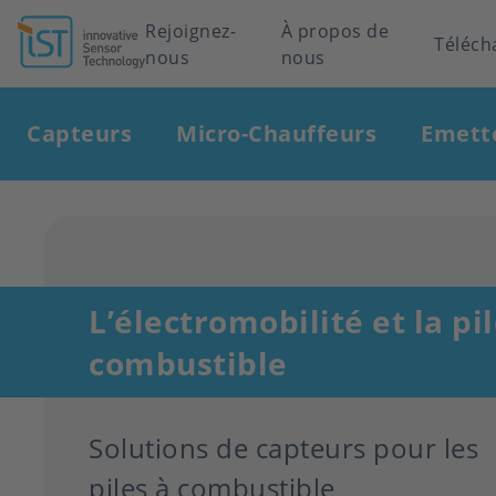
Header
Rejoignez-
À propos de
Téléch
nous
nous
navigation
Main
Capteurs
Micro-Chauffeurs
Emett
navigation
L’électromobilité et la pil
combustible
Solutions de capteurs pour les
piles à combustible