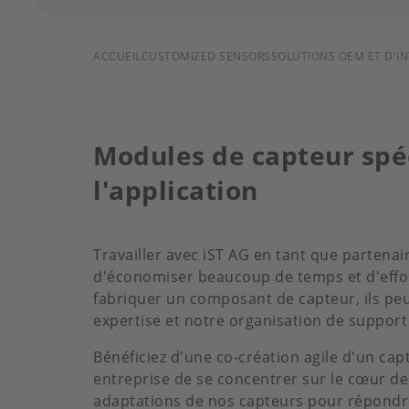
FIL
ACCUEIL
CUSTOMIZED SENSORS
SOLUTIONS OEM ET D'I
D'ARIANE
Modules de capteur spé
l'application
Travailler avec iST AG en tant que partenai
d'économiser beaucoup de temps et d'effor
fabriquer un composant de capteur, ils pe
expertise et notre organisation de support
Bénéficiez d'une co-création agile d'un cap
entreprise de se concentrer sur le cœur de
adaptations de nos capteurs pour répondre