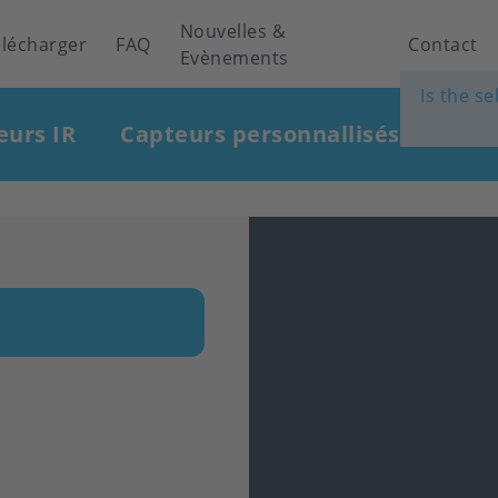
Nouvelles &
élécharger
FAQ
Contact
Evènements
Is the s
eurs IR
Capteurs personnallisés
Indu
n