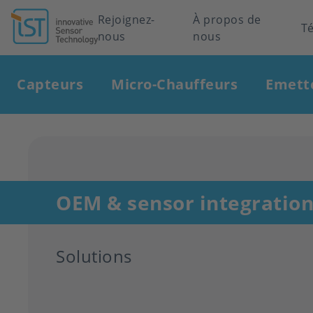
Header
Rejoignez-
À propos de
T
nous
nous
navigation
Main
Capteurs
Micro-Chauffeurs
Emett
navigation
OEM & sensor integratio
Solutions