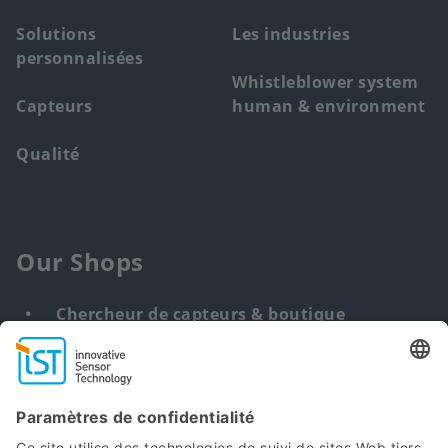
Solutions
Les industries
personnalisées
Whistleblower system
Capteurs
human & environment
Qualité
Our Shops
Chercheur de capteurs & boutique
Solution personnalisée
DNA & RNA Extraction Kits