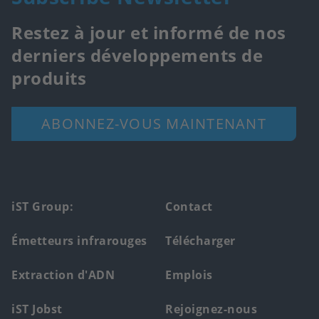
Restez à jour et informé de nos
derniers développements de
produits
ABONNEZ-VOUS MAINTENANT
Footer
iST Group:
Contact
main
Émetteurs infrarouges
Télécharger
menu
Extraction d'ADN
Emplois
iST Jobst
Rejoignez-nous