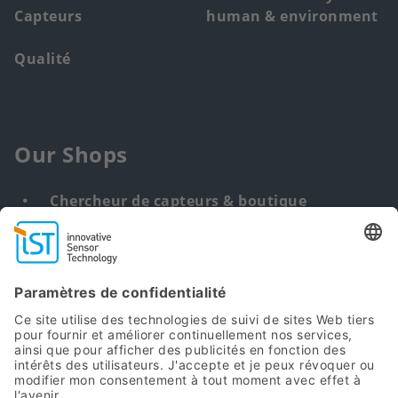
Capteurs
human & environment
Qualité
Our Shops
Chercheur de capteurs & boutique
Solution personnalisée
DNA & RNA Extraction Kits
Find