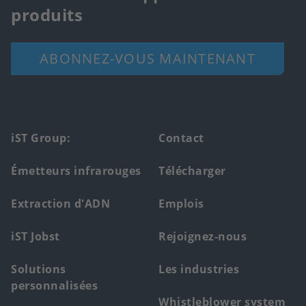
produits
ABONNEZ-VOUS MAINTENANT
Footer
iST Group:
Contact
main
Émetteurs infrarouges
Télécharger
menu
Extraction d'ADN
Emplois
iST Jobst
Rejoignez-nous
Solutions
Les industries
personnalisées
Whistleblower system