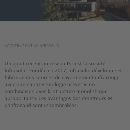
FIL
ACCUEIL
ABOUT US
INFRASOLID
D'ARIANE
Un ajout récent au réseau IST est la société
Infrasolid. Fondée en 2017, Infrasolid développe et
fabrique des sources de rayonnement infrarouge
avec une nanotechnologie brevetée en
combinaison avec la structure monolithique
autoportante. Les avantages des émetteurs IR
d'Infrasolid sont innombrables.