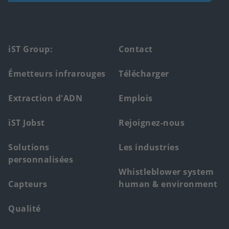
Footer
iST Group:
Contact
main
Émetteurs infrarouges
Télécharger
menu
Extraction d'ADN
Emplois
iST Jobst
Rejoignez-nous
Solutions
Les industries
personnalisées
Whistleblower system
Capteurs
human & environment
Qualité