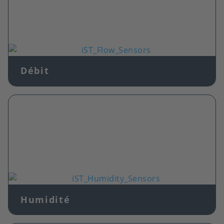
Image
Débit
Image
Humidité