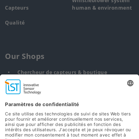
Whistleblower system
Capteurs
human & environment
Qualité
Our Shops
Chercheur de capteurs & boutique
Solution personnalisée
DNA & RNA Extraction Kits
Find