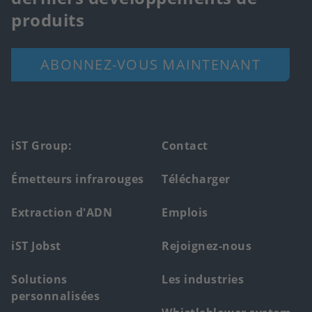
produits
ABONNEZ-VOUS MAINTENANT
Footer
iST Group:
Contact
main
Émetteurs infrarouges
Télécharger
menu
Extraction d'ADN
Emplois
iST Jobst
Rejoignez-nous
Solutions
Les industries
personnalisées