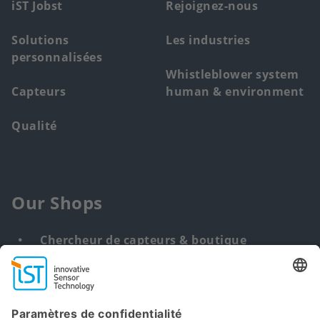
iST Jobst
Rejoignez-nous
Solutions
Les industries
personnalisées
Whistleblower system
Capteurs
human & environment
Qualité
Our Shops
Chercheur de capteurs & boutique
Solution personnalisée
DNA & RNA Extraction Kits