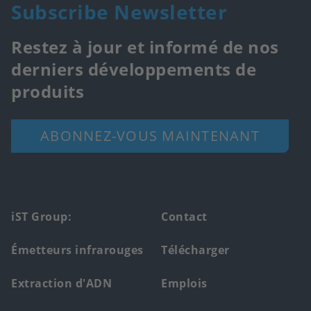
Subscribe Newsletter
Restez à jour et informé de nos
derniers développements de
produits
ABONNEZ-VOUS MAINTENANT
Footer
iST Group:
Contact
main
Émetteurs infrarouges
Télécharger
menu
Extraction d'ADN
Emplois