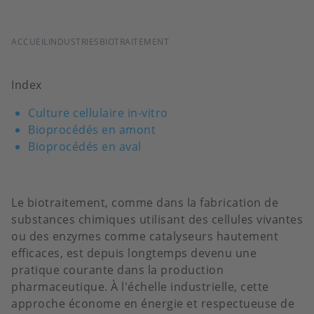
FIL
ACCUEIL
INDUSTRIES
BIOTRAITEMENT
D'ARIANE
Index
Culture cellulaire in-vitro
Bioprocédés en amont
Bioprocédés en aval
Le biotraitement, comme dans la fabrication de
substances chimiques utilisant des cellules vivantes
ou des enzymes comme catalyseurs hautement
efficaces, est depuis longtemps devenu une
pratique courante dans la production
pharmaceutique. À l'échelle industrielle, cette
approche économe en énergie et respectueuse de