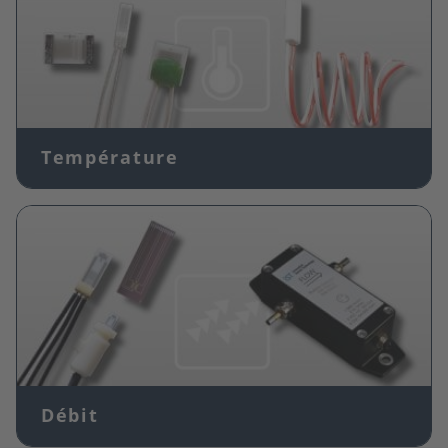
Température
Image
Débit