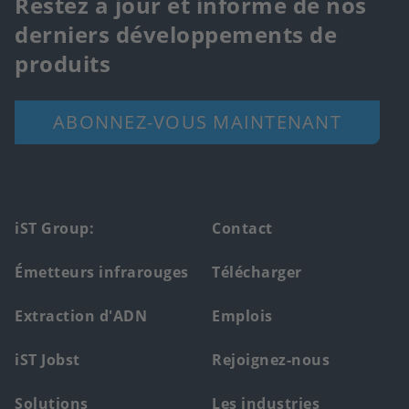
Restez à jour et informé de nos
derniers développements de
produits
ABONNEZ-VOUS MAINTENANT
Footer
iST Group:
Contact
main
Émetteurs infrarouges
Télécharger
menu
Extraction d'ADN
Emplois
iST Jobst
Rejoignez-nous
Solutions
Les industries