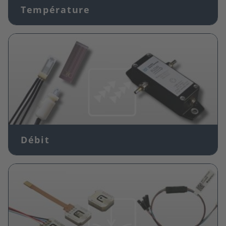
Température
Image
Débit
Image