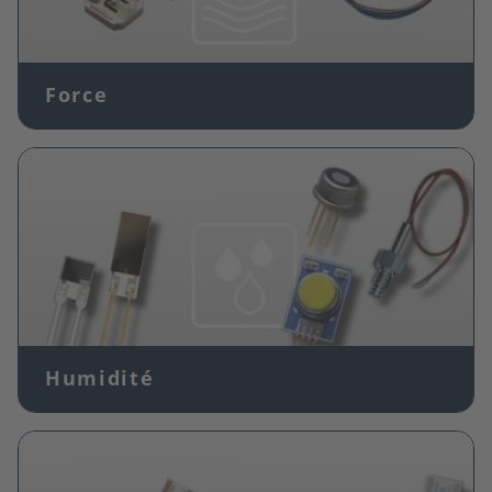
Force
Image
Humidité
Image