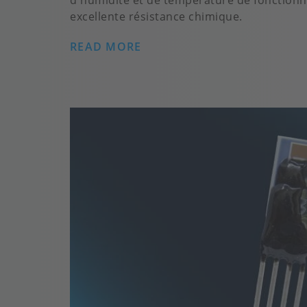
d'humidité et de température de fonction
excellente résistance chimique.
READ MORE