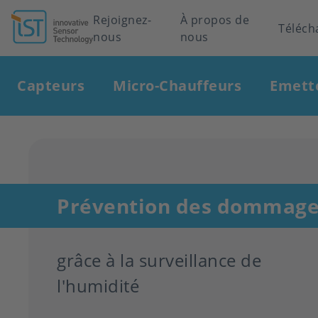
Header
Rejoignez-
À propos de
Téléch
nous
nous
navigation
Main
Capteurs
Micro-Chauffeurs
Emett
navigation
Prévention des dommage
grâce à la surveillance de
l'humidité