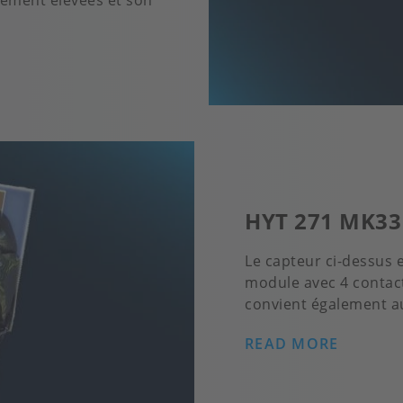
nement élevées et son
HYT 271 MK33
Le capteur ci-dessus 
module avec 4 contac
convient également au
READ MORE