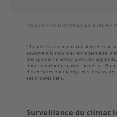
FIL
ACCUEIL
HUMIDITY SENSORS
SURVEILLANCE DE L'HUMID
D'ARIANE
L'humidité a un impact considérable sur no
seulement la nature et notre bien-être, mai
des appareils électroniques, des appareils,
donc important de garder un œil sur l'hum
des mesures pour la réguler si nécessaire,
ses propres défis.
Surveillance du climat i