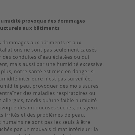
humidité provoque des dommages
ructurels aux bâtiments
s dommages aux bâtiments et aux
stallations ne sont pas seulement causés
r des conduites d'eau éclatées ou qui
ient, mais aussi par une humidité excessive.
 plus, notre santé est mise en danger si
umidité intérieure n'est pas surveillée.
humidité peut provoquer des moisissures
 entraîner des maladies respiratoires ou
s allergies, tandis qu'une faible humidité
ovoque des muqueuses sèches, des yeux
cs irrités et des problèmes de peau.
s humains ne sont pas les seuls à être
uchés par un mauvais climat intérieur : la