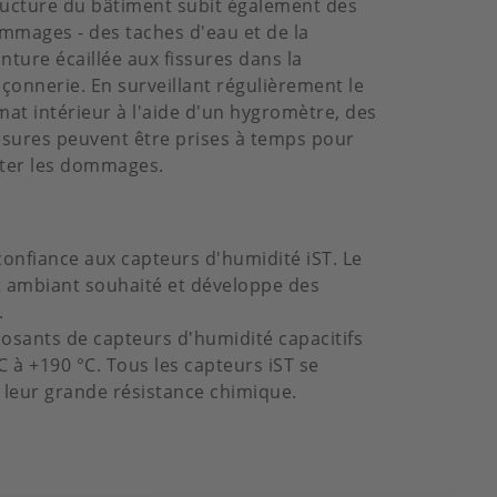
ructure du bâtiment subit également des
mmages - des taches d'eau et de la
inture écaillée aux fissures dans la
çonnerie. En surveillant régulièrement le
imat intérieur à l'aide d'un hygromètre, des
sures peuvent être prises à temps pour
iter les dommages.
onfiance aux capteurs d'humidité iST. Le
t ambiant souhaité et développe des
.
posants de capteurs d'humidité capacitifs
 à +190 °C. Tous les capteurs iST se
et leur grande résistance chimique.