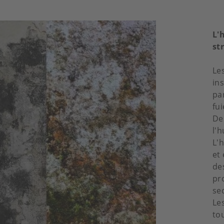
L'
st
Le
in
pa
fu
De
l'h
L'
et
de
pr
se
Le
to