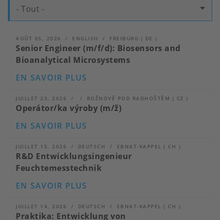
- Tout -
AOÛT 05, 2026
ENGLISH
FREIBURG
(
DE
)
Senior Engineer (m/f/d): Biosensors and
Bioanalytical Microsystems
SUR
EN SAVOIR PLUS
SENIOR
ENGINEER
(M/F/D):
JUILLET 23, 2026
ROŽNOVĚ POD RADHOŠTĚM
(
CZ
)
BIOSENSORS
Operátor/ka výroby (m/ž)
AND
BIOANALYTICAL
SUR
EN SAVOIR PLUS
MICROSYSTEMS
OPERÁTOR/KA
VÝROBY
(M/
JUILLET 15, 2026
DEUTSCH
EBNAT-KAPPEL
(
CH
)
Ž)
R&D Entwicklungsingenieur
Feuchtemesstechnik
SUR
EN SAVOIR PLUS
R&D
ENTWICKLUNGSINGENIEUR
FEUCHTEMESSTECHNIK
JUILLET 14, 2026
DEUTSCH
EBNAT-KAPPEL
(
CH
)
Praktika: Entwicklung von