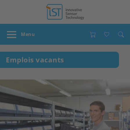
Favour
Emplois vacants