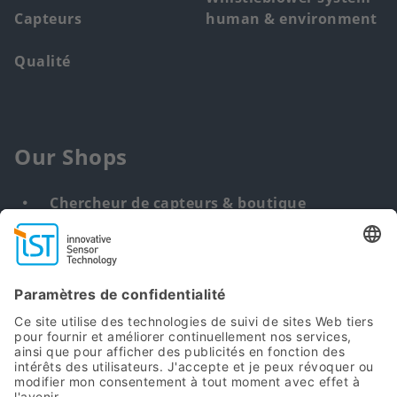
Capteurs
human & environment
Qualité
Our Shops
Chercheur de capteurs & boutique
Solution personnalisée
DNA & RNA Extraction Kits
Find