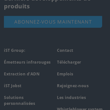
produits
ABONNEZ-VOUS MAINTENANT
Footer
iST Group:
Contact
main
Émetteurs infrarouges
Télécharger
menu
Extraction d'ADN
Emplois
iST Jobst
Rejoignez-nous
Solutions
Les industries
personnalisées
Whistleblower system