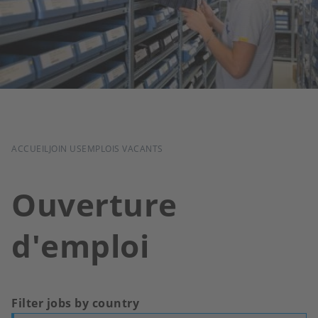
FIL
ACCUEIL
JOIN US
EMPLOIS VACANTS
D'ARIANE
Ouverture
d'emploi
Filter jobs by country