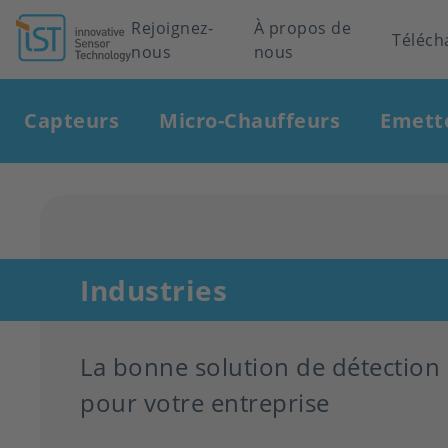
Header
Rejoignez-
À propos de
Téléch
nous
nous
navigation
Main
Capteurs
Micro-Chauffeurs
Emett
navigation
Industries
La bonne solution de détection
pour votre entreprise