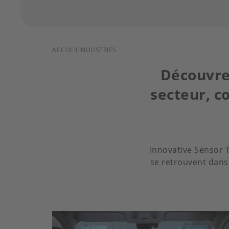
FIL
ACCUEIL
INDUSTRIES
D'ARIANE
Découvre
secteur, c
Innovative Sensor 
se retrouvent dans 