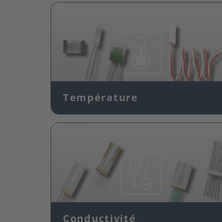
Image
Température
Image
Conductivité