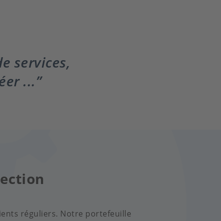
e services,
er ...
tection
ents réguliers. Notre portefeuille