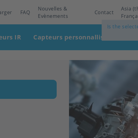
Nouvelles &
Asia (t
arger
FAQ
Contact
Evènements
França
Is the selec
eurs IR
Capteurs personnallisés
Indu