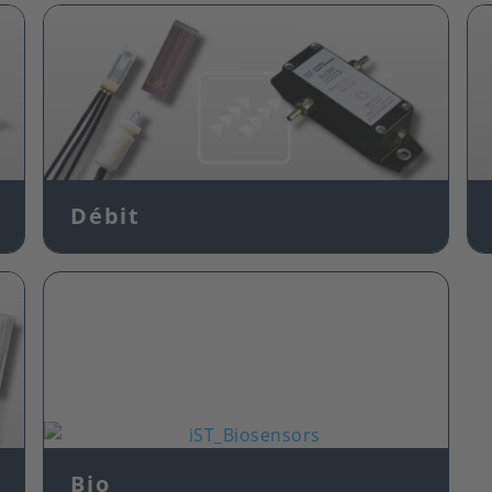
Image
Débit
Image
Bio