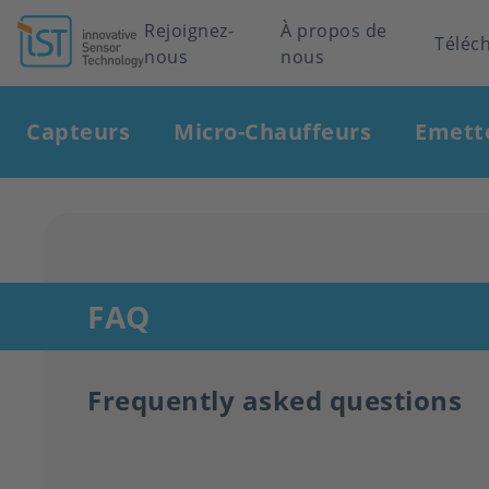
Header
Rejoignez-
À propos de
Téléc
nous
nous
navigation
Main
Capteurs
Micro-Chauffeurs
Emett
navigation
FAQ
Frequently asked questions