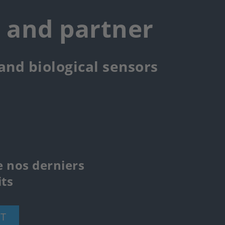
r and partner
 and biological sensors
e nos derniers
ts
T