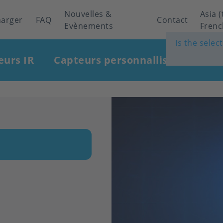
Nouvelles &
Asia (
harger
FAQ
Contact
Evènements
Frenc
Is the selec
eurs IR
Capteurs personnallisés
Indu