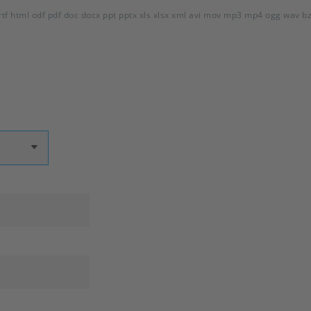
t rtf html odf pdf doc docx ppt pptx xls xlsx xml avi mov mp3 mp4 ogg wav bz2