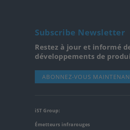
Subscribe Newsletter
Restez à jour et informé d
développements de produi
ABONNEZ-VOUS MAINTENAN
Footer
iST Group:
main
Émetteurs infrarouges