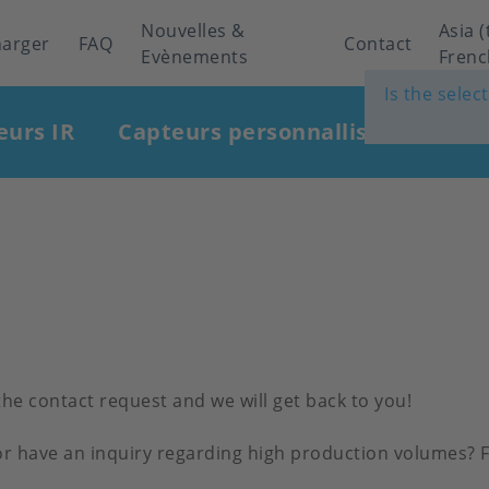
Nouvelles &
Asia (
harger
FAQ
Contact
Evènements
Frenc
Is the selec
eurs IR
Capteurs personnallisés
Indu
the contact request and we will get back to you!
r have an inquiry regarding high production volumes? Fi