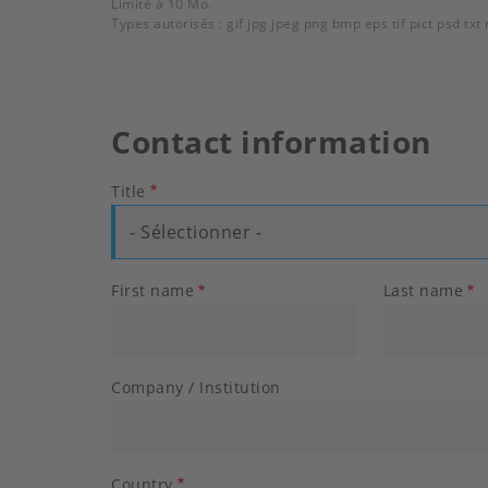
Limité à 10 Mo.
Types autorisés : gif jpg jpeg png bmp eps tif pict psd tx
Contact information
Title
- Sélectionner -
First name
Last name
Company / Institution
Country