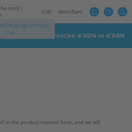
the rest) |
Favour
User
CHF
Identifiant
h
account
ted language correct?
Oui
menu
stries
Extraction d'ADN et d'ARN
|
ll in the product request form, and we will