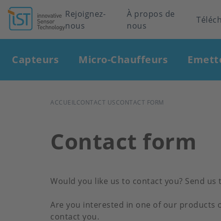
Header
Rejoignez-
À propos de
Téléc
nous
nous
navigation
Main
Capteurs
Micro-Chauffeurs
Emett
navigation
FIL
ACCUEIL
CONTACT US
CONTACT FORM
D'ARIANE
Contact form
Would you like us to contact you? Send us 
Are you interested in one of our products o
contact you.