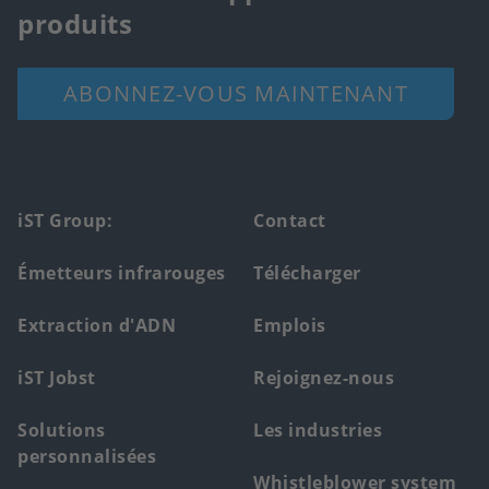
produits
ABONNEZ-VOUS MAINTENANT
Footer
iST Group:
Contact
main
Émetteurs infrarouges
Télécharger
menu
Extraction d'ADN
Emplois
iST Jobst
Rejoignez-nous
Solutions
Les industries
personnalisées
Whistleblower system