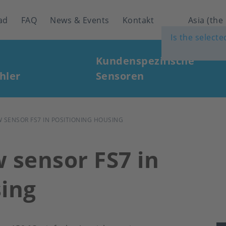
ad
FAQ
News & Events
Kontakt
Asia (the
Is the select
Kundenspezifische
hler
Sensoren
 SENSOR FS7 IN POSITIONING HOUSING
 sensor FS7 in
sing