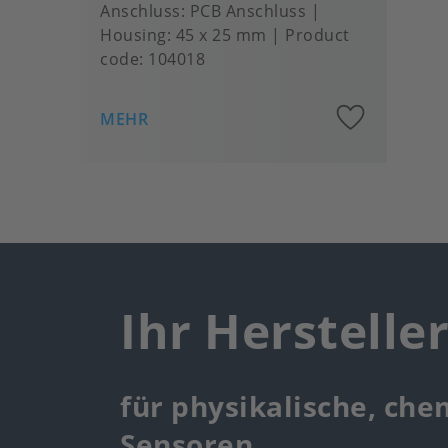
Anschluss
PCB Anschluss
Housing
45 x 25 mm
Product
code:
104018
Add
MEHR
to
favou
Ihr Herstelle
für physikalische, che
Sensoren