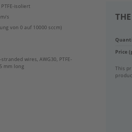
 PTFE-isoliert
THE
 m/s
ung von 0 auf 10000 sccm)
Quanti
Price (
g-stranded wires, AWG30, PTFE-
95 mm long
This pr
product