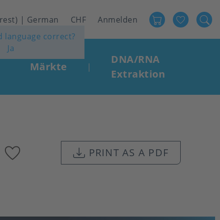
Favour
User
 rest) | German
CHF
Anmelden
ed language correct?
account
Ja
menu
DNA/RNA
Märkte
|
Extraktion
Add
PRINT AS A PDF
to
favourites