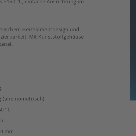
is +150 °C, einfache Ausrichtung im
trischem Heizelementdesign und
zierbarkeit. Mit Kunststoffgehäuse
kanal.
g
g (anemometrisch)
50 °C
se
.20 mm