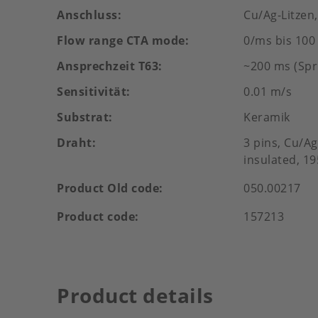
Anschluss
Cu/Ag-Litzen,
Flow range CTA mode
0/ms bis 100
Ansprechzeit T63
~200 ms (Spr
Sensitivität
0.01 m/s
Substrat
Keramik
Draht
3 pins, Cu/A
insulated, 1
Product Old code
050.00217
Product code
157213
Product details