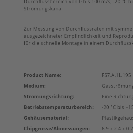
Durchflussbereich von 0 bis 100 m/s, -20 °C b
Strömungskanal
Zur Messung von Durchflussraten mit symme
ausgezeichneter Empfindlichkeit und Reprodu
für die schnelle Montage in einem Durchfluss
Product Name
FS7.A.1L.195
Medium
Gasströmun
Strömungsrichtung
Eine Richtun
Betriebstemperaturbereich
-20 °C bis +1
Gehäusematerial
Plastikgehäu
Chipgrösse/Abmessungen
6.9 x 2.4 x 0