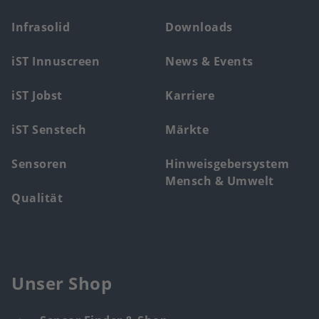
main
Infrasolid
Downloads
menu
iST Innuscreen
News & Events
iST Jobst
Karriere
iST Senstech
Märkte
Sensoren
Hinweisgebersystem
Mensch & Umwelt
Qualität
Unser Shop