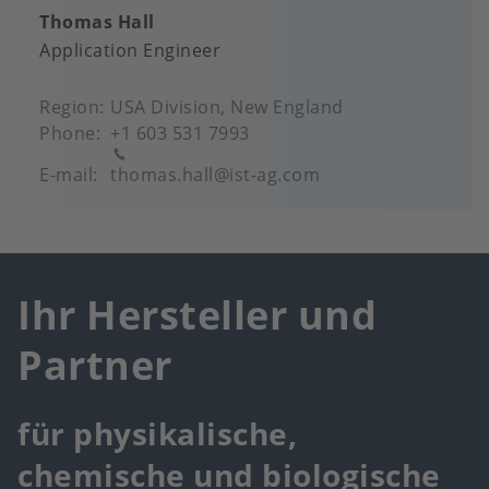
Thomas Hall
Application Engineer
Region
USA Division, New England
Phone
+1 603 531 7993
E-mail
thomas.hall@ist-ag.com
Ihr Hersteller und
Partner
für physikalische,
chemische und biologische