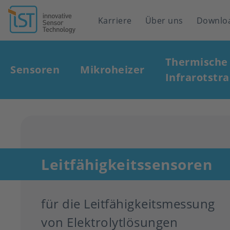
Header
Karriere
Über uns
Downlo
navigation
Main
Thermische
navigation
Sensoren
Mikroheizer
Infrarotstra
Leitfähigkeitssensoren
für die Leitfähigkeitsmessung
von Elektrolytlösungen