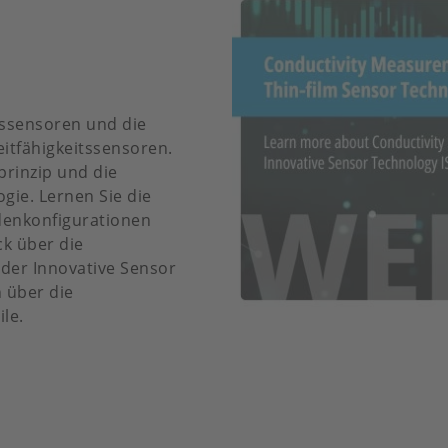
itssensoren und die
itfähigkeitssensoren.
rinzip und die
gie. Lernen Sie die
denkonfigurationen
ck über die
 der Innovative Sensor
 über die
le.