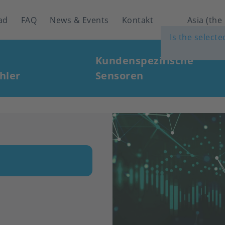
ad
FAQ
News & Events
Kontakt
Asia (the
Is the select
Kundenspezifische
hler
Sensoren