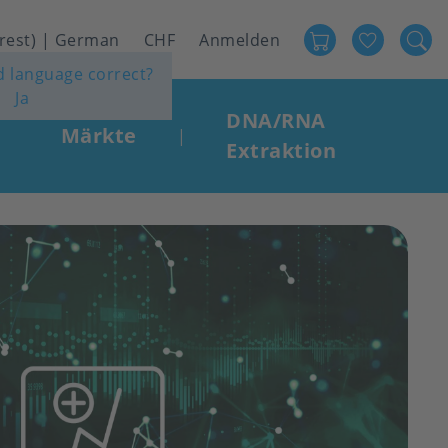
Favour
User
 rest) | German
CHF
Anmelden
ed language correct?
account
Ja
menu
DNA/RNA
Märkte
|
Extraktion