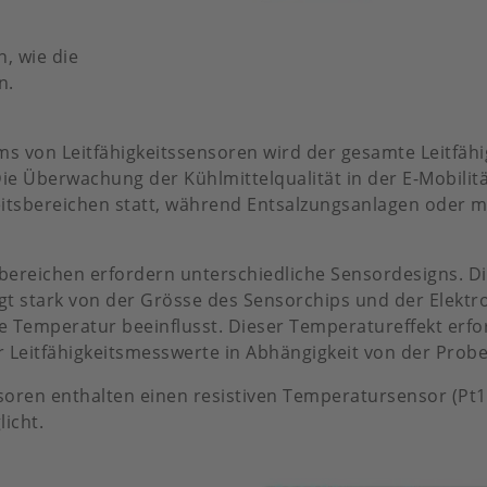
, wie die
n.
von Leitfähigkeitssensoren wird der gesamte Leitfähig
e Überwachung der Kühlmittelqualität in der E-Mobilität
gkeitsbereichen statt, während Entsalzungsanlagen ode
bereichen erfordern unterschiedliche Sensordesigns. Di
ngt stark von der Grösse des Sensorchips und der Elek
die Temperatur beeinflusst. Dieser Temperatureffekt er
Leitfähigkeitsmesswerte in Abhängigkeit von der Prob
soren enthalten einen resistiven Temperatursensor (Pt1
icht.