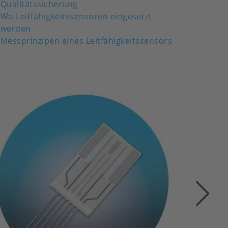
Qualitätssicherung
Wo Leitfähigkeitssensoren eingesetzt
werden
Messprinzipen eines Leitfähigkeitssensors