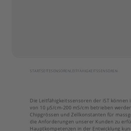
PFADNAVIGATION
STARTSEITE
SENSOREN
LEITFÄHIGKEITSSENSOREN
Die Leitfähigkeitssensoren der iST können 
von 10 µS/cm-200 mS/cm betrieben werden.
Chipgrössen und Zellkonstanten für massg
die Anforderungen unserer Kunden zu erfül
Hauptkompetenzen in der Entwicklung kund